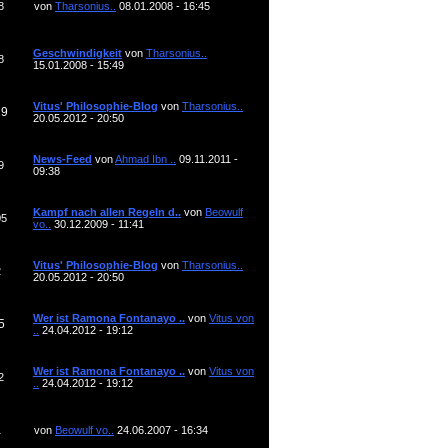
8
von
Tharsonius..
08.01.2008 - 16:45
Geschwindigkeit
von
Tharsonius..
8
15.01.2008 - 15:49
Vitus' Philosophie-Blog
von
Tharsonius..
29
20.05.2012 - 20:50
News-Feed
von
Ahmad Ibn ..
09.11.2011 -
9
09:38
Kampf nach allen Regeln d..
von
Beowulf
05
vo..
30.12.2009 - 11:41
Vitus' Philosophie-Blog
von
Tharsonius..
2
20.05.2012 - 20:50
Wer ist Ramona Fontanayo ..
von
Vitus von
5
..
24.04.2012 - 19:12
Wer ist Ramona Fontanayo ..
von
Vitus von
2
..
24.04.2012 - 19:12
1
von
Beowulf vo..
24.06.2007 - 16:34