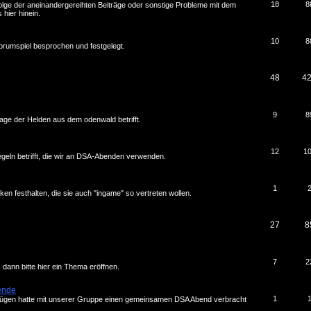
18
8
folge der aneinandergereihten Beiträge oder sonstige Probleme mit dem
hier hinein.
10
8
rumspiel besprochen und festgelegt.
48
4
.
9
8
ge der Helden aus dem odenwald betrifft.
12
1
Regeln betrifft, die wir an DSA-Abenden verwenden.
1
en festhalten, die sie auch "ingame" so vertreten wollen.
27
8
7
2
, dann bitte hier ein Thema eröffnen.
ende
1
rgnügen hatte mit unserer Gruppe einen gemeinsamen DSA Abend verbracht