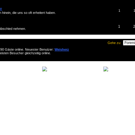
de
1
hinein, die uns so oft erheitert haben.
1
 Abschied nehmen.
Gehe zu:
d 290 Gäste online. Neuester Benutzer:
Weisherz
sten Besucher gleichzeitig online.
Keine neuen Beiträge
Neue Beiträge
Die Helden aus dem Odenwald © 2026 - Es wurden 13 Angriffe geblockt.