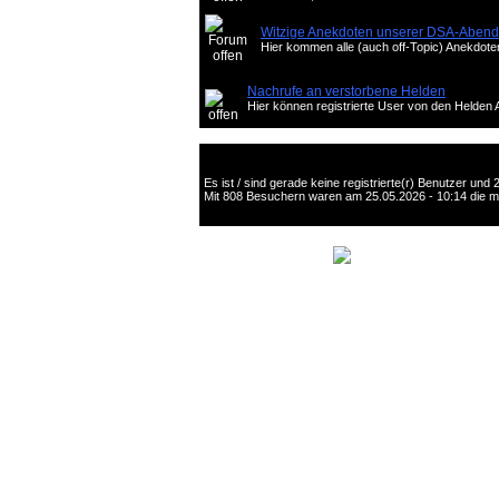
Witzige Anekdoten unserer DSA-Aben
Hier kommen alle (auch off-Topic) Anekdoten 
Nachrufe an verstorbene Helden
Hier können registrierte User von den Helden
Es ist / sind gerade keine registrierte(r) Benutzer un
Mit 808 Besuchern waren am 25.05.2026 - 10:14 die mei