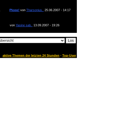
1
Plopp!
von
Tharsonius..
25.06.2007 - 14:17
2
von
Yasine sab..
13.09.2007 - 19:26
aktive Themen der letzten 24 Stunden
-
Top-User
Forum geschlossen