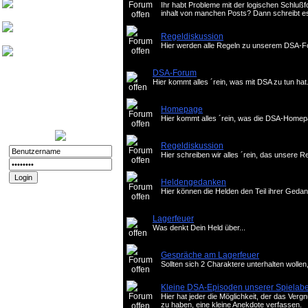
Ihr habt Probleme mit der logischen Schluß
Friedthelt
inhalt von manchen Posts? Dann schreibt es 
atshreck
Regeldiskussion
Hier werden alle Regeln zu unserem DSA-Fo
Yade
DSA-Forum
Nurinai Golghan
Hier kommt alles ´rein, was mit DSA zu tun hat
Login:
11.12.2025 - 20:56
Registriert:
02.11.2008
Homepage
Forenspielposts:
212
Hier kommt alles ´rein, was die DSA-Homepa
Regeldiskussion
Hier schreiben wir alles ´rein, das unsere 
Heldengedanken
Passwort vergessen?
Hier können die Helden den Teil ihrer Gedank
Registrieren
Lagerfeuer
Impressum und
Was denkt Dein Held über...
Datenschutz
Datenschutz
Gespräche am Lagerfeuer
Impressum
Sollten sich 2 Charaktere unterhalten wollen
Kleine DSA-Episoden unserer Spielab
Hier hat jeder die Möglichkeit, der das Ve
zu haben, eine kleine Anekdote verfassen.