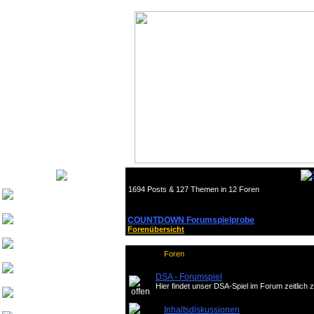
1694 Posts & 127 Themen in 12 Foren
Nurinai Golghan
COUNTDOWN Forumspielprobe
Tharsonius v. Bethana
Forenübersicht
Weisherz
Foren
yeash3000
DSA - Forumspiel
Hier findet unser DSA-Spiel im Forum zeitlich 
Beowulf von
Drachenfels
Inhaltsdiskussionen