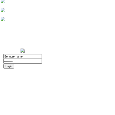
Friedthelt
atshreck
Yade
Nurinai Golghan
Login:
11.12.2025 - 20:56
Registriert:
02.11.2008
Forenspielposts:
212
Passwort vergessen?
Registrieren
Impressum und
Datenschutz
Datenschutz
Impressum