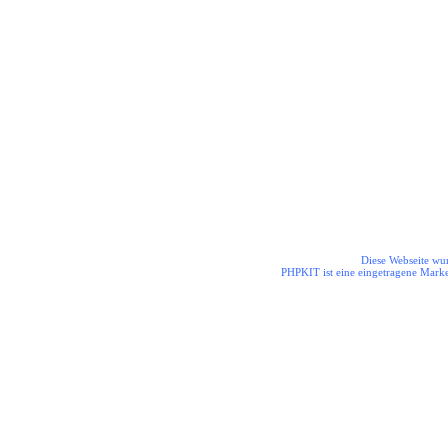
Die Helden aus dem Odenwal
Diese Webseite wur
PHPKIT ist eine eingetragene Mark