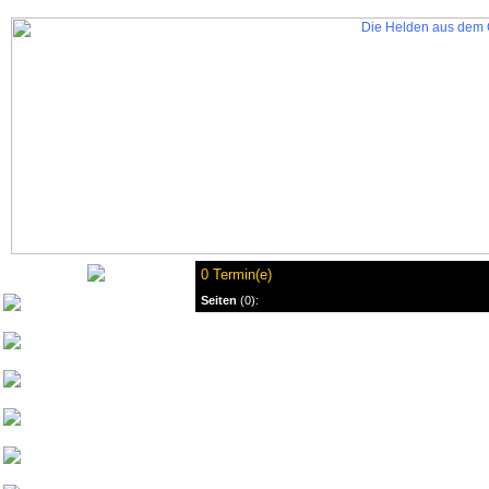
0 Termin(e)
Seiten
(0):
Nurinai Golghan
Tharsonius v. Bethana
Weisherz
yeash3000
Beowulf von
Drachenfels