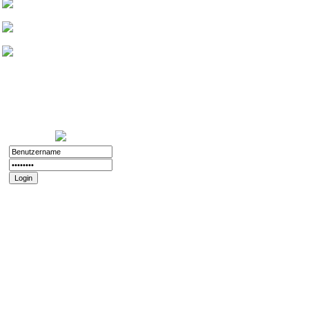
Friedthelt
atshreck
Yade
Nurinai Golghan
Login:
11.12.2025 - 20:56
Registriert:
02.11.2008
Forenspielposts:
212
Passwort vergessen?
Registrieren
Impressum und
Datenschutz
Datenschutz
Impressum