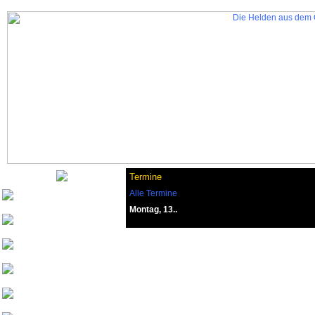
Termine
Alle Termine
Nurinai Golghan
Montag, 13..
Tharsonius v. Bethana
Weisherz
yeash3000
Beowulf von
Drachenfels