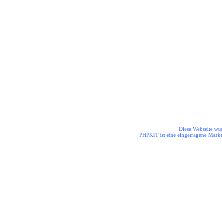
Die Helden aus dem Odenwal
Diese Webseite wur
PHPKIT ist eine eingetragene Mark